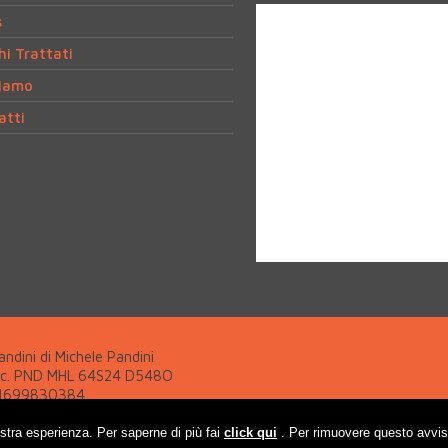
s
i Trattati
Siamo
atti
ndini di Michele Pandini
sc. PND MHL 64S24 D548O
01699830384
mpr. di Ferrara - nr. PND MHL 64S24 D548O
 FE-190137
ostra esperienza. Per saperne di più fai
click qui
. Per rimuovere questo avvi