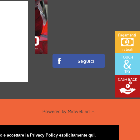
Seguici
Powered by Midweb Srl .-.
so e
accettare la Privacy Policy esplicitamente qui
.