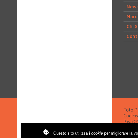
New
March
Chi 
Cont
Foto Pa
Cod.Fi
P.iva.
Reg. I
R.E.A.
Questo sito utilizza i
cookie
per migliorare la v