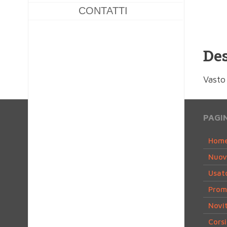
CONTATTI
Des
Vasto
PAGI
Hom
Nuov
Usat
Prom
Novit
Corsi