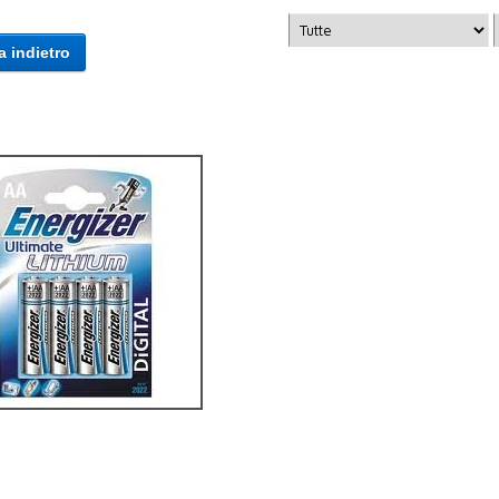
a indietro
e