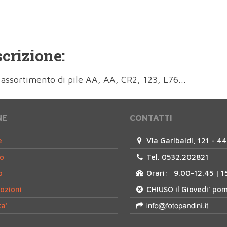
crizione:
 assortimento di pile AA, AA, CR2, 123, L76...
NE
CONTATTI
e
Via Garibaldi, 121 - 4
o
Tel. 0532.202821
o
Orari: 9.00-12.45 | 1
ozioni
CHIUSO il Giovedi' po
a'