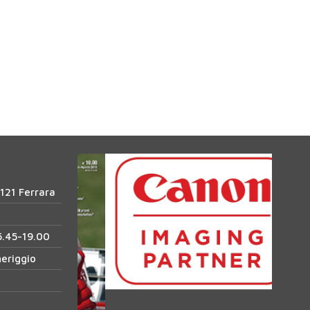
4121 Ferrara
5.45-19.00
meriggio