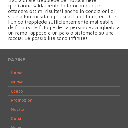
tradizionale treppiede per fotocamere
(posiziona saldamente la fotocamera per
ottenere ottimi risultati anche in condizioni di
scarsa luminosità o per scatti continui, ecc.), è
l'unico treppiede sufficientemente malleabile
da fornirvi la foto perfetta persino avvinghiato a
un ramo, appeso a un palo o sistemato su una
roccia. Le possibilità sono infinite!
PAGINE
Home
Nuovo
Usato
Promozioni
Novita'
Corsi
News