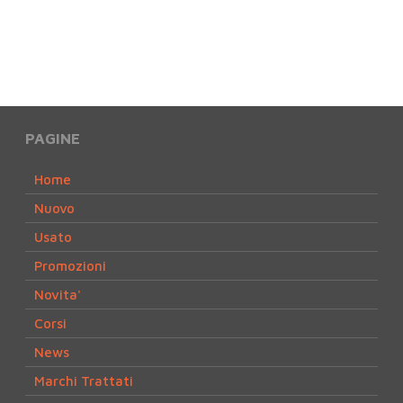
PAGINE
Home
Nuovo
Usato
Promozioni
Novita'
Corsi
News
Marchi Trattati