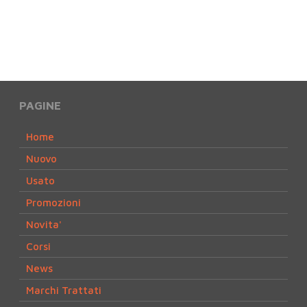
PAGINE
Home
Nuovo
Usato
Promozioni
Novita'
Corsi
News
Marchi Trattati